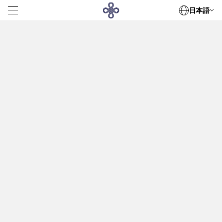
日本語
客室
美食の饗宴
会議・サミット
世紀のウェディング
設備
特典
コレクション
デハ・オフィスタワ
デハ・サービスドアパートメント
周辺観光
連絡先情報
ニュース
接触
360 Kim Ma, Giang Vo, Hanoi