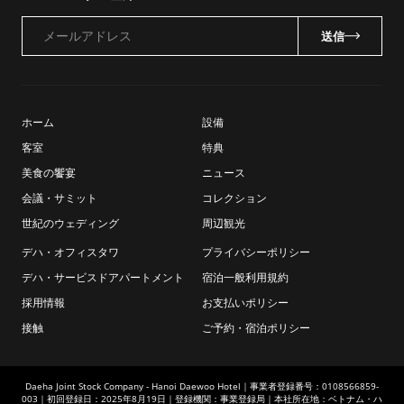
メールアドレス
送信
ホーム
設備
客室
特典
美食の饗宴
ニュース
会議・サミット
コレクション
世紀のウェディング
周辺観光
デハ・オフィスタワ
プライバシーポリシー
デハ・サービスドアパートメント
宿泊一般利用規約
採用情報
お支払いポリシー
接触
ご予約・宿泊ポリシー
Daeha Joint Stock Company - Hanoi Daewoo Hotel｜事業者登録番号：0108566859-
003｜初回登録日：2025年8月19日｜登録機関：事業登録局｜本社所在地：ベトナム・ハ