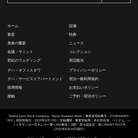
ホーム
設備
客室
特典
美食の饗宴
ニュース
会議・サミット
コレクション
世紀のウェディング
周辺観光
デハ・オフィスタワ
プライバシーポリシー
デハ・サービスドアパートメント
宿泊一般利用規約
採用情報
お支払いポリシー
接触
ご予約・宿泊ポリシー
Daeha Joint Stock Company - Hanoi Daewoo Hotel｜事業者登録番号：0108566859-
003｜初回登録日：2025年8月19日｜登録機関：事業登録局｜本社所在地：ベトナム・ハ
ノイ市ザンボー坊キムマー通り360番地｜消防・防火認定証：第1294/NT-PCCC号
（2025年6月24日発行）