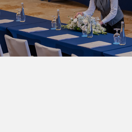
+84 243 8315 000
reservation@daewoohotel.com
今すぐ予約