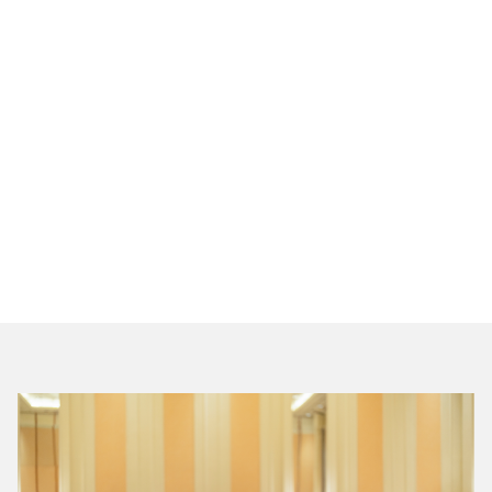
Pearl
7.5 x 8 x 3.4
64
Lake View Hall
-
2,0
Lake View Terrace
-
-
Serenity Poolside
-
-