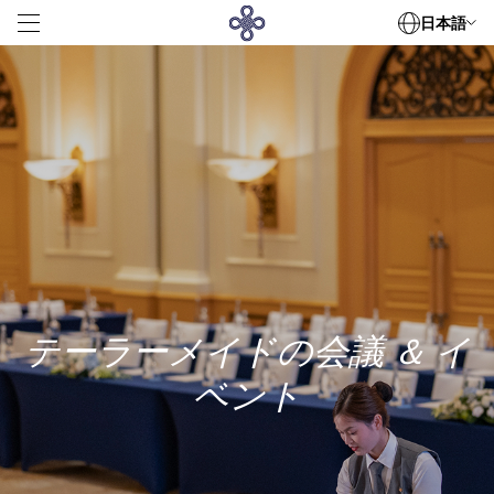
日本語
客室
美食の饗宴
会議・サミット
世紀のウェディング
設備
特典
コレクション
テーラーメイドの会議 ＆ イ
デハ・オフィスタワ
ベント
デハ・サービスドアパートメント
周辺観光
連絡先情報
ニュース
接触
360 Kim Ma, Giang Vo, Hanoi