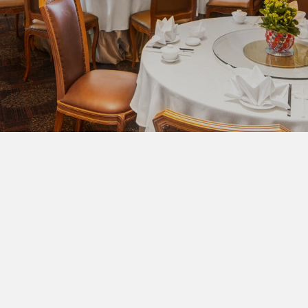
+84 243 8315 000
reservation@daewoohotel.com
今すぐ予約