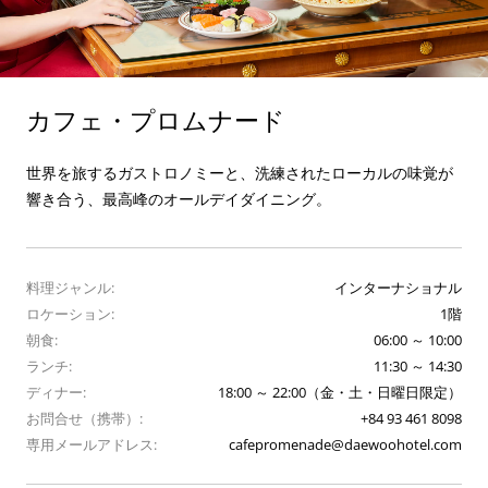
カフェ・プロムナード
世界を旅するガストロノミーと、洗練されたローカルの味覚が
響き合う、最高峰のオールデイダイニング。
料理ジャンル:
インターナショナル
ロケーション:
1階
朝食:
06:00 ～ 10:00
ランチ:
11:30 ～ 14:30
ディナー:
18:00 ～ 22:00（金・土・日曜日限定）
お問合せ（携帯）:
+84 93 461 8098
専用メールアドレス:
cafepromenade@daewoohotel.com