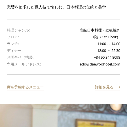
完璧を追求した職人技で愉しむ、日本料理の伝統と美学
料理ジャンル:
高級日本料理・鉄板焼き
フロア:
1階（1st Floor）
ランチ:
11:00 ～ 14:00
ディナー:
18:00 ～ 22:30
お問合せ（携帯:
+84 90 344 8098
専用メールアドレス:
edo@daewoohotel.com
席を予約する
メニュー
詳細を見る