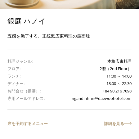
銀庭 ハノイ
五感を魅了する、正統派広東料理の最高峰
料理ジャンル:
本格広東料理
フロア:
2階（2nd Floor）
ランチ:
11:00 ～ 14:00
ディナー:
18:00 ～ 22:30
お問合せ（携帯）:
+84 90 216 7698
専用メールアドレス:
ngandinhhn@daewoohotel.com
席を予約する
メニュー
詳細を見る