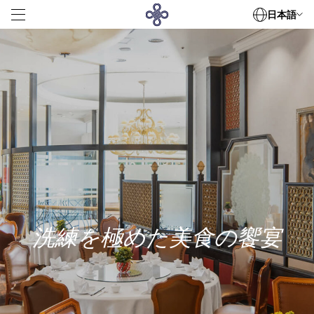
日本語
客室
美食の饗宴
会議・サミット
世紀のウェディング
設備
特典
コレクション
デハ・オフィスタワ
洗練を極めた美食の饗宴
デハ・サービスドアパートメント
周辺観光
連絡先情報
ニュース
接触
360 Kim Ma, Giang Vo, Hanoi