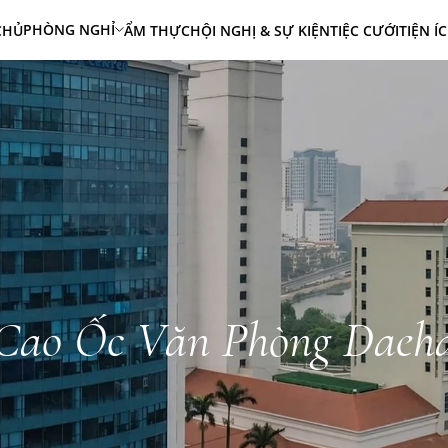
PHÒNG NGHỈ
CHỦ
ẨM THỰC
HỘI NGHỊ & SỰ KIỆN
TIỆC CƯỚI
TIỆN Í
Cao Ốc Văn Phòng Daeh