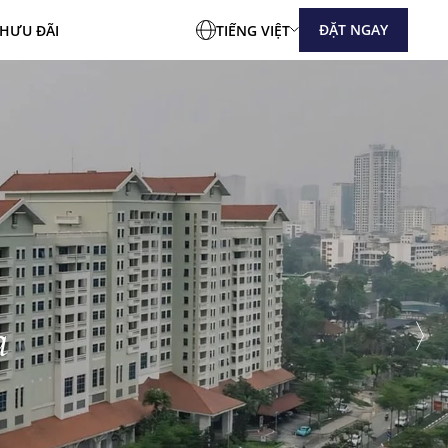
ĐẶT NGAY
CH
ƯU ĐÃI
TIẾNG VIỆT
a