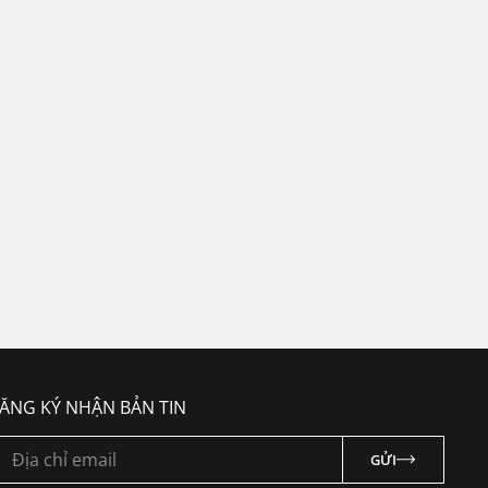
ewoohotel.com
ĂNG KÝ NHẬN BẢN TIN
Địa chỉ email
GỬI