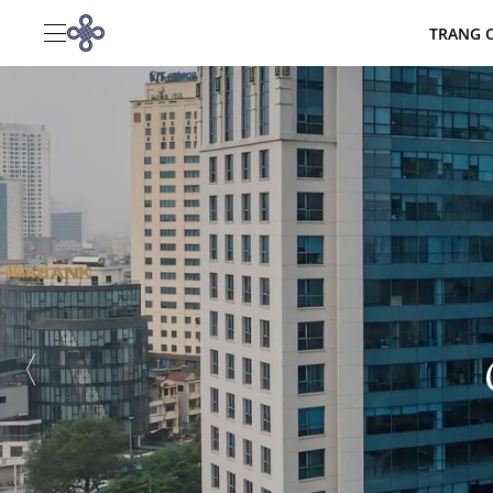
TRANG 
CAO ỐC VĂN PHÒNG DAEHA
CĂN HỘ CAO CẤP DAEHA
ĐIỂM ĐẾN
TIN TỨC
THƯ VIỆN
LIÊN HỆ
Thông tin liên lạc
360 P. Kim Mã, Giảng Võ, Hà Nội
+84 243 8315 000
reservation@daewoohotel.com