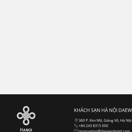
KHÁCH SẠN HÀ NỘI DAE
360 P. Kim Mã, Giảng Võ, Hà Nội
+84 243 8315 000
reservation@daewoohotel.com