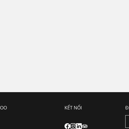
estate@da
+84 938 315 000.
WOO
KẾT NỐI
Đ