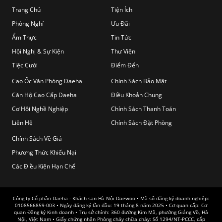
Trang Chủ
Tiện Ích
Phòng Nghỉ
Ưu Đãi
Ẩm Thực
Tin Tức
Hội Nghị & Sự Kiện
Thư Viện
Tiệc Cưới
Điểm Đến
Cao Ốc Văn Phòng Daeha
Chính Sách Bảo Mật
Căn Hộ Cao Cấp Daeha
Điều Khoản Chung
Cơ Hội Nghề Nghiệp
Chính Sách Thanh Toán
Liên Hệ
Chính Sách Đặt Phòng
Chính Sách Về Giá
Phương Thức Khiếu Nại
Các Điều Kiện Hạn Chế
Công ty Cổ phần Daeha - Khách sạn Hà Nội Daewoo • Mã số đăng ký doanh nghiệp:
0108566859-003 • Ngày đăng ký lần đầu: 19 tháng 8 năm 2025 • Cơ quan cấp: Cơ
quan Đăng ký Kinh doanh • Trụ sở chính: 360 đường Kim Mã, phường Giảng Võ, Hà
Nội, Việt Nam • Giấy chứng nhận Phòng cháy chữa cháy: Số 1294/NT-PCCC, cấp