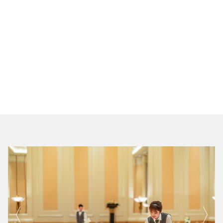
Lake View Hall
-
2.0
Lake View Terrace
-
-
Serenity Poolside
-
-